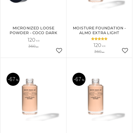
MICRONIZED LOOSE
MOISTURE FOUNDATION -
POWDER - COCO DARK
ALMO EXTRA LIGHT
120
KR
120
360
KR
KR
360
Añadir a favoritos
Aña
KR
67
67
%
%