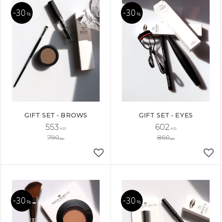
30
30
%
%
GIFT SET - BROWS
GIFT SET - EYES
553
602
KR
KR
790
860
KR
KR
Añadir a favoritos
Aña
30
30
%
%