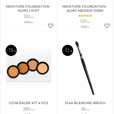
MOISTURE FOUNDATION -
MOISTURE FOUNDATION -
ALMO LIGHT
ALMO MEDIUM DARK
120
KR
120
360
KR
KR
360
Añadir a favoritos
Aña
KR
70
71
%
%
CONCEALER KIT 4 PCS
E144 BLENDING BRUSH
280
69
KR
KR