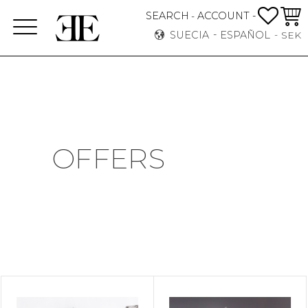
FAVO
CEST
SEARCH
ACCOUNT -
-
Menú
SUECIA
ESPAÑOL
SEK
OFFERS