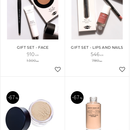
GIFT SET - FACE
GIFT SET - LIPS AND NAILS
910
546
KR
KR
1 300
780
KR
KR
Añadir a favoritos
Aña
67
67
%
%