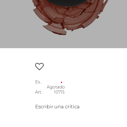
Añadir a favoritos
Estado de stock
Agotado
Artículo n.º
10715
Escribir una crítica.