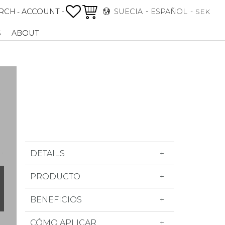
FAVORITOS
CESTA
RCH
ACCOUNT -
SUECIA
ESPAÑOL
-
SEK
S
ABOUT
DETAILS
PRODUCTO
BENEFICIOS
CÓMO APLICAR