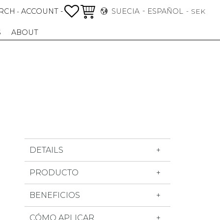
FAVORITOS
CESTA
RCH
ACCOUNT -
SUECIA
ESPAÑOL
-
SEK
S
ABOUT
DETAILS
BENEFICIOS
CÓMO APLICAR