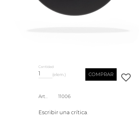
Cantidad
COMPRAR
elem.
Añadir 
Artículo n.º
11006
Escribir una crítica.