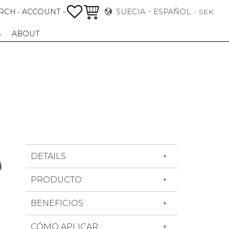
FAVORITOS
CESTA
RCH
ACCOUNT -
SUECIA
ESPAÑOL
-
SEK
S
ABOUT
DETAILS
PRODUCTO
BENEFICIOS
CÓMO APLICAR