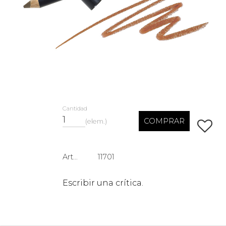
Cantidad
COMPRAR
elem.
Añadir 
Artículo n.º
11701
Escribir una crítica.