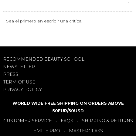
Sea el primero en escribir una crítica.
RECOMMENDED BEAUTY SCHOOL
NEWSLETTER
PRESS
TERM OF USE
PRIVACY POLICY
WORLD WIDE FREE SHIPPING ON ORDERS ABOVE
50EUR/50USD
CUSTOMER SERVICE
FAQS
SHIPPING & RETURNS
-
-
EMITE PRO
MASTERCLASS
-