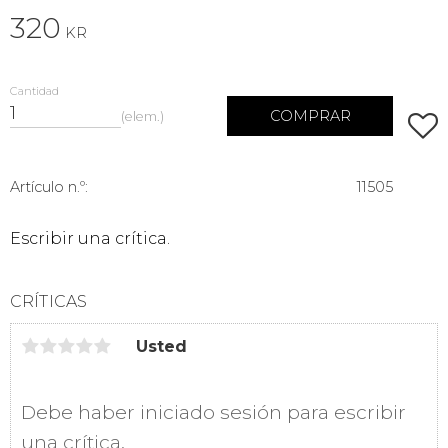
320
KR
Cantidad
COMPRAR
elem.
Añadi
Artículo n.º
11505
Escribir una crítica.
CRÍTICAS
Usted