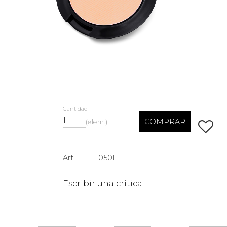
Cantidad
COMPRAR
elem.
Añadir 
Artículo n.º
10501
Escribir una crítica.