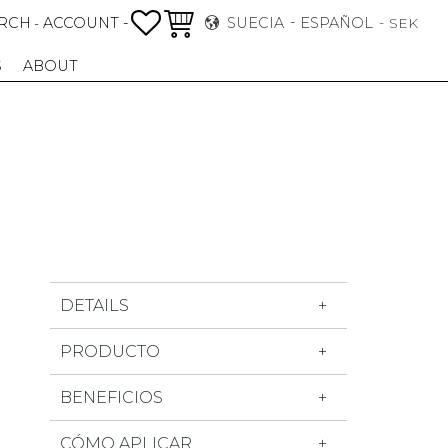
FAVORITOS
CESTA
RCH
ACCOUNT -
SUECIA
ESPAÑOL
-
SEK
S
ABOUT
DETAILS
PRODUCTO
BENEFICIOS
CÓMO APLICAR