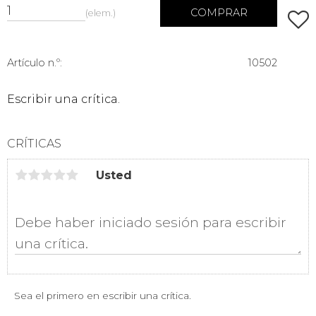
COMPRAR
elem.
Añadi
Artículo n.º
10502
Escribir una crítica.
CRÍTICAS
Usted
Sea el primero en escribir una crítica.