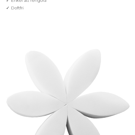
✓ Enkel att rengöra
✓ Doftfri