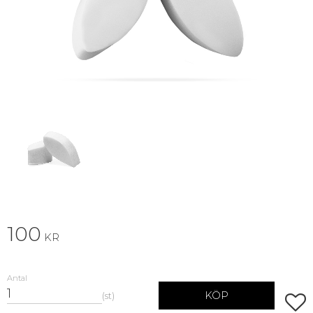
100
KR
Antal
KÖP
st
Lägg 