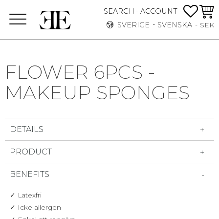
FAVO
KUN
SEARCH
ACCOUNT
-
-
Meny
SVERIGE
SVENSKA
SEK
FLOWER 6PCS -
MAKEUP SPONGES
DETAILS
PRODUCT
BENEFITS
✓ Latexfri
✓ Icke allergen