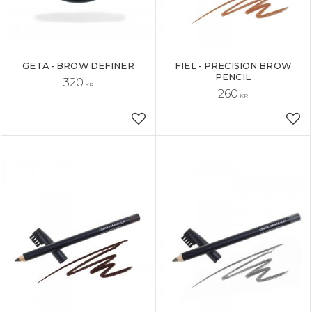
GETA - BROW DEFINER
FIEL - PRECISION BROW
PENCIL
320
KR
260
KR
Lägg till i favoriter
Läg