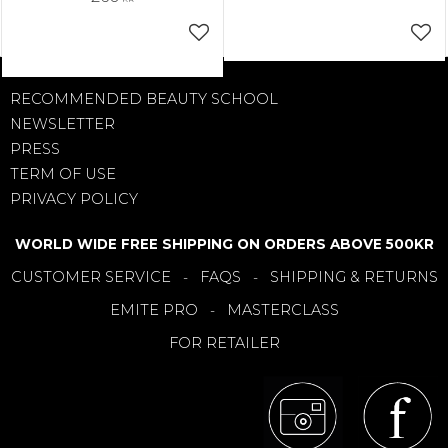
Lägg till i favoriter
Läg
RECOMMENDED BEAUTY SCHOOL
NEWSLETTER
PRESS
TERM OF USE
PRIVACY POLICY
WORLD WIDE FREE SHIPPING ON ORDERS ABOVE 500KR
CUSTOMER SERVICE
FAQS
SHIPPING & RETURNS
-
-
EMITE PRO
MASTERCLASS
-
FOR RETAILER