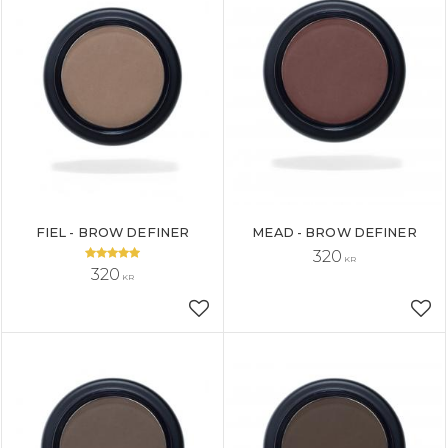
FIEL - BROW DEFINER
MEAD - BROW DEFINER
320
KR
320
KR
Lägg till i favoriter
Läg