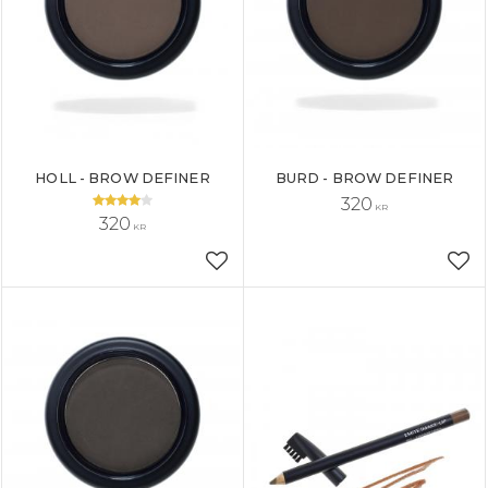
HOLL - BROW DEFINER
BURD - BROW DEFINER
320
KR
320
KR
Lägg till i favoriter
Läg