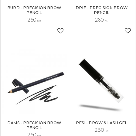
BURD - PRECISION BROW
DRIE - PRECISION BROW
PENCIL
PENCIL
260
260
KR
KR
Lägg till i favoriter
Läg
DAMS - PRECISION BROW
RESI - BROW & LASH GEL
PENCIL
280
KR
260
KR