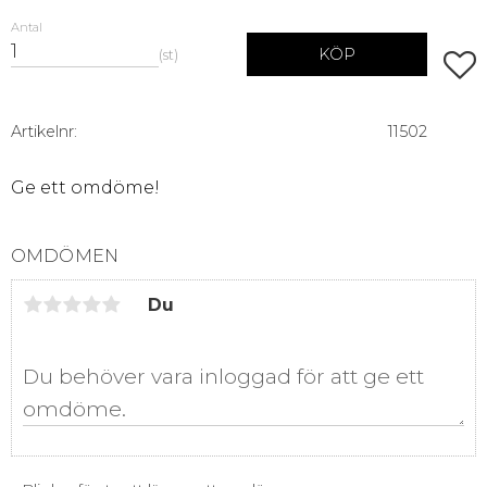
Antal
KÖP
st
Lägg 
Artikelnr
11502
Ge ett omdöme!
OMDÖMEN
Du