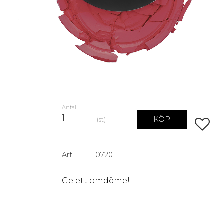
Antal
KÖP
st
Lägg ti
Artikelnr
10720
Ge ett omdöme!