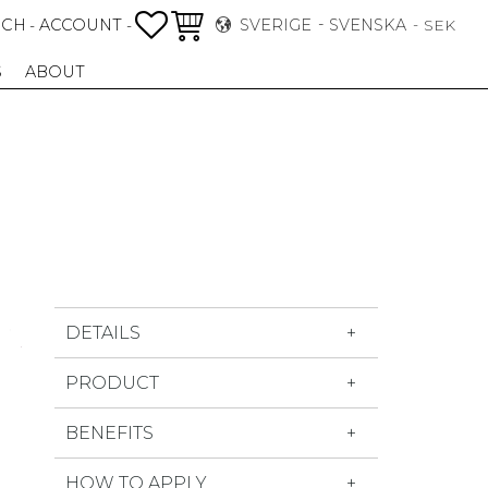
FAVORITER
KUNDVAGN
RCH
ACCOUNT
SVERIGE
SVENSKA
-
-
SEK
S
ABOUT
DETAILS
PRODUCT
BENEFITS
HOW TO APPLY