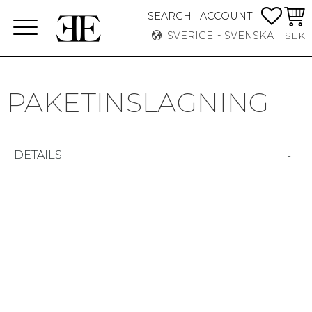
FAVO
KUN
SEARCH
ACCOUNT
-
-
Meny
SVERIGE
SVENSKA
SEK
PAKETINSLAGNING
DETAILS