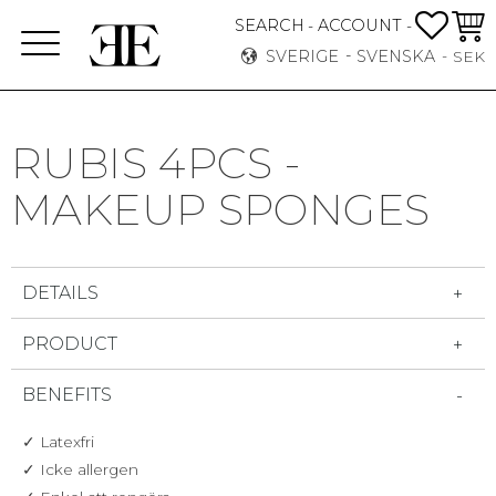
FAVO
KUN
SEARCH
ACCOUNT
-
-
Meny
SVERIGE
SVENSKA
SEK
RUBIS 4PCS -
MAKEUP SPONGES
DETAILS
PRODUCT
BENEFITS
✓ Latexfri
✓ Icke allergen