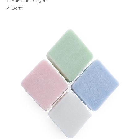
✓ Enkel att rengöra
✓ Doftfri