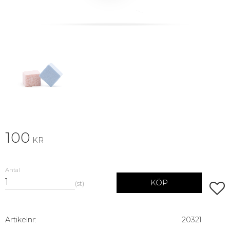
100
KR
Antal
KÖP
st
Lägg 
Artikelnr
20321