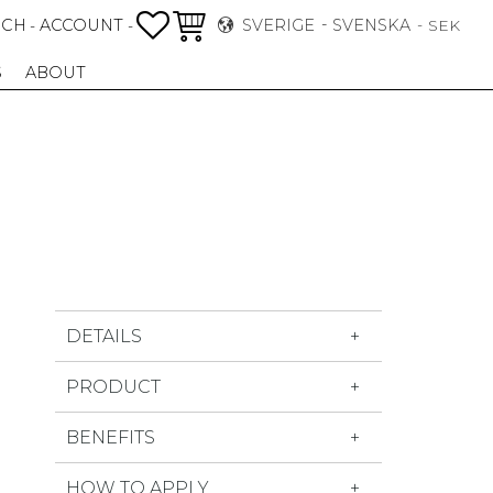
FAVORITER
KUNDVAGN
RCH
ACCOUNT
SVERIGE
SVENSKA
-
-
SEK
S
ABOUT
DETAILS
PRODUCT
BENEFITS
HOW TO APPLY