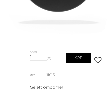
Antal
KÖP
st
Lägg ti
Artikelnr
11015
Ge ett omdöme!