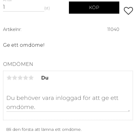
Antal
KÖP
st
Lägg 
Artikelnr
11040
Ge ett omdöme!
OMDÖMEN
Du
Bli den första att lämna ett omdöme.