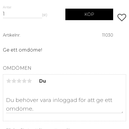
Antal
KÖP
st
Lägg 
Artikelnr
11030
Ge ett omdöme!
OMDÖMEN
Du