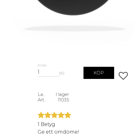
Antal
KÖP
st
Lägg ti
Lagerstatus
I lager
Artikelnr
11035
1 Betyg
Ge ett omdöme!