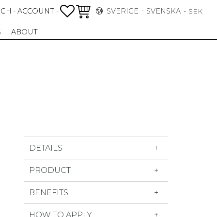
FAVORITER
KUNDVAGN
RCH
ACCOUNT
SVERIGE
SVENSKA
-
-
SEK
S
ABOUT
DETAILS
PRODUCT
BENEFITS
HOW TO APPLY